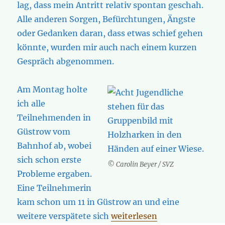
lag, dass mein Antritt relativ spontan geschah.
Alle anderen Sorgen, Befürchtungen, Ängste
oder Gedanken daran, dass etwas schief gehen
könnte, wurden mir auch nach einem kurzen
Gespräch abgenommen.
Am Montag holte
ich alle
Teilnehmenden in
Güstrow vom
Bahnhof ab, wobei
sich schon erste
© Carolin Beyer / SVZ
Probleme ergaben.
Eine Teilnehmerin
kam schon um 11 in Güstrow an und eine
„Umwelt-Camp 2023 aus Cam
weitere verspätete sich
weiterlesen