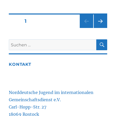
Seitennummerierung
SEITE
1
NÄC
der
HSTE
SEIT
SU
Suchen
Beiträge
E
nach:
KONTAKT
Norddeutsche Jugend im internationalen
Gemeinschaftsdienst e.V.
Carl-Hopp-Str. 27
18069 Rostock