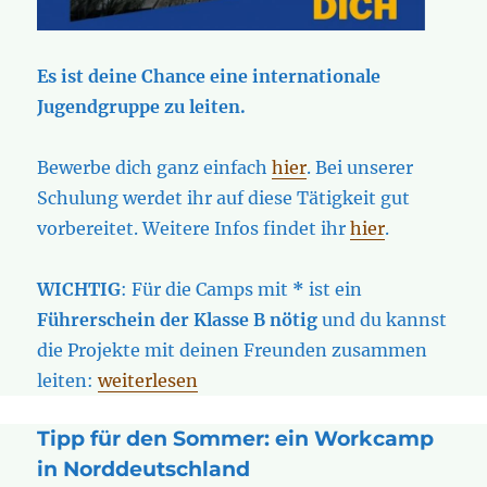
Es ist deine Chance eine internationale
Jugendgruppe zu leiten.
Bewerbe dich ganz einfach
hier
. Bei unserer
Schulung werdet ihr auf diese Tätigkeit gut
vorbereitet. Weitere Infos findet ihr
hier
.
WICHTIG
: Für die Camps mit
*
ist ein
Führerschein der Klasse B nötig
und du kannst
die Projekte mit deinen Freunden zusammen
„Werde Teil des Teams als Campleiter*in“
leiten:
weiterlesen
Tipp für den Sommer: ein Workcamp
in Norddeutschland